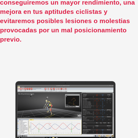
conseguiremos un mayor rendimiento, una
mejora en tus aptitudes ciclistas y
evitaremos posibles lesiones o molestias
provocadas por un mal posicionamiento
previo.