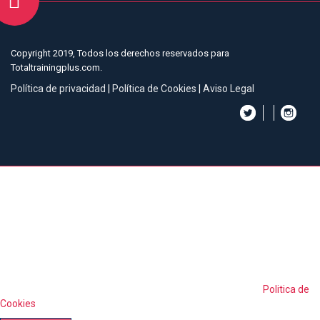
Copyright 2019, Todos los derechos reservados para
Totaltrainingplus.com.
Política de privacidad
|
Política de Cookies
|
Aviso Legal
Esta web utiliza cookies
propias y de terceros para
analizar y mejorar tu
experiencia de navegación.
Al continuar navegando, entendemos que aceptas su uso.
Politica de
Cookies