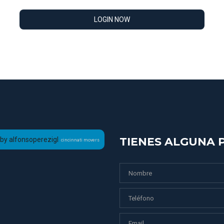
LOGIN NOW
TIENES ALGUNA 
by alfonsoperezigl
cincinnati movers